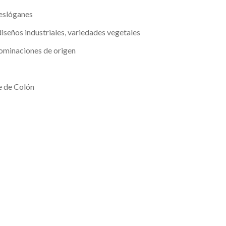
eslóganes
diseños industriales, variedades vegetales
nominaciones de origen
e de Colón